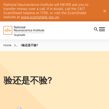
National Neuroscience Institute will NEVER ask you to
transfer money over a call. If in doubt, call the 24/7
ScamShield helpline at 1799, or visit the ScamShield
website at
www.scamshield.gov.sg
.
Home
...
验还是不验?
验还是不验?