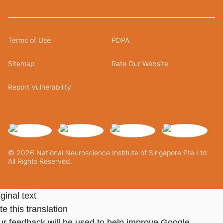
Terms of Use
PDPA
Sitemap
Rate Our Website
Report Vulnerability
© 2026 National Neuroscience Institute of Singapore Pte Ltd.
All Rights Reserved.
ginal text
e this translation
ur feedback will be used to help improve Google